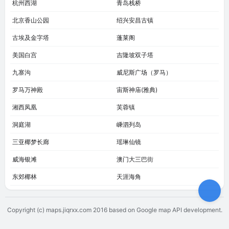
杭州西湖
青岛栈桥
北京香山公园
绍兴安昌古镇
古埃及金字塔
蓬莱阁
美国白宫
吉隆坡双子塔
九寨沟
威尼斯广场（罗马）
罗马万神殿
宙斯神庙(雅典)
湘西凤凰
芙蓉镇
洞庭湖
嵊泗列岛
三亚椰梦长廊
瑶琳仙镜
威海银滩
澳门大三巴街
东郊椰林
天涯海角
Copyright (c) maps.jiqrxx.com 2016
based on Google map API development.