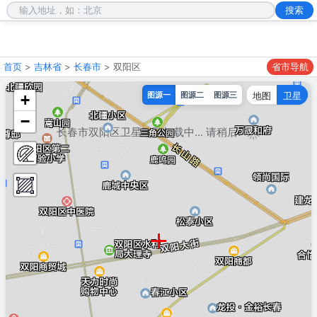
首页
>
吉林省
>
长春市
> 双阳区
省市导航
地图
卫星
图源一
图源二
图源三
+
−
长春市双阳区卫星地图加载中... 请稍后!