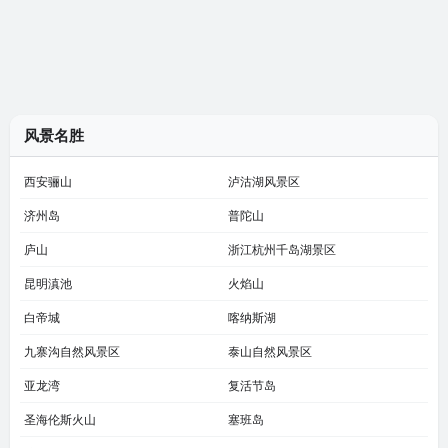
风景名胜
西安骊山
泸沽湖风景区
济州岛
普陀山
庐山
浙江杭州千岛湖景区
昆明滇池
火焰山
白帝城
喀纳斯湖
九寨沟自然风景区
泰山自然风景区
亚龙湾
复活节岛
圣海伦斯火山
塞班岛