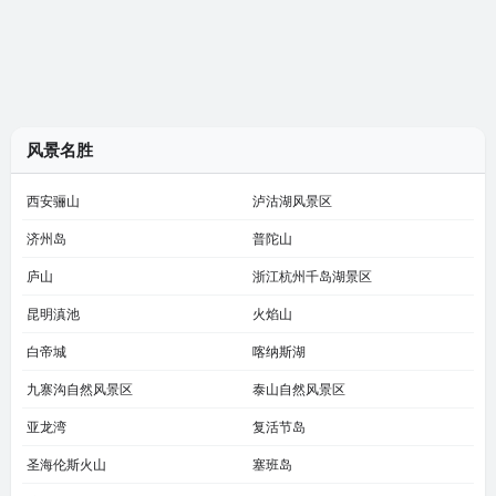
风景名胜
西安骊山
泸沽湖风景区
济州岛
普陀山
庐山
浙江杭州千岛湖景区
昆明滇池
火焰山
白帝城
喀纳斯湖
九寨沟自然风景区
泰山自然风景区
亚龙湾
复活节岛
圣海伦斯火山
塞班岛