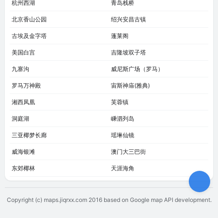
杭州西湖
青岛栈桥
北京香山公园
绍兴安昌古镇
古埃及金字塔
蓬莱阁
美国白宫
吉隆坡双子塔
九寨沟
威尼斯广场（罗马）
罗马万神殿
宙斯神庙(雅典)
湘西凤凰
芙蓉镇
洞庭湖
嵊泗列岛
三亚椰梦长廊
瑶琳仙镜
威海银滩
澳门大三巴街
东郊椰林
天涯海角
Copyright (c) maps.jiqrxx.com 2016
based on Google map API development.