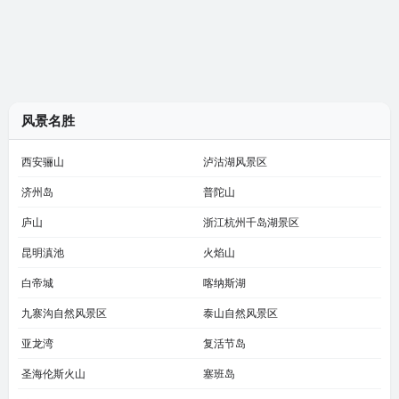
风景名胜
西安骊山
泸沽湖风景区
济州岛
普陀山
庐山
浙江杭州千岛湖景区
昆明滇池
火焰山
白帝城
喀纳斯湖
九寨沟自然风景区
泰山自然风景区
亚龙湾
复活节岛
圣海伦斯火山
塞班岛