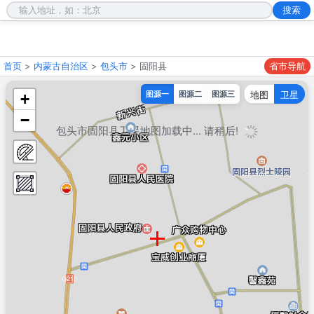
首页
>
内蒙古自治区
>
包头市
> 固阳县
省市导航
地图
卫星
图源一
图源二
图源三
+
−
包头市固阳县卫星地图加载中... 请稍后!