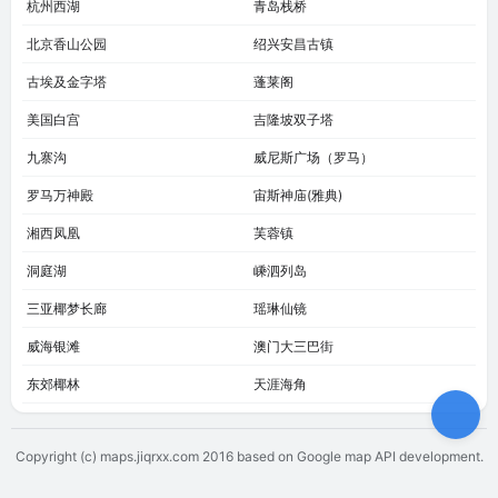
杭州西湖
青岛栈桥
北京香山公园
绍兴安昌古镇
古埃及金字塔
蓬莱阁
美国白宫
吉隆坡双子塔
九寨沟
威尼斯广场（罗马）
罗马万神殿
宙斯神庙(雅典)
湘西凤凰
芙蓉镇
洞庭湖
嵊泗列岛
三亚椰梦长廊
瑶琳仙镜
威海银滩
澳门大三巴街
东郊椰林
天涯海角
Copyright (c) maps.jiqrxx.com 2016
based on Google map API development.