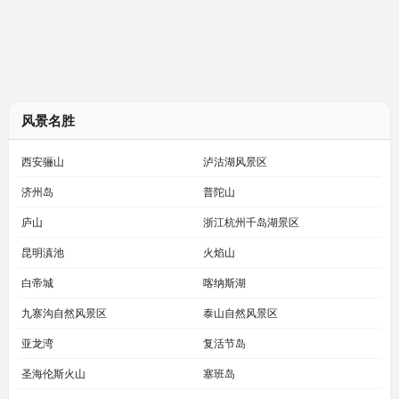
风景名胜
西安骊山
泸沽湖风景区
济州岛
普陀山
庐山
浙江杭州千岛湖景区
昆明滇池
火焰山
白帝城
喀纳斯湖
九寨沟自然风景区
泰山自然风景区
亚龙湾
复活节岛
圣海伦斯火山
塞班岛