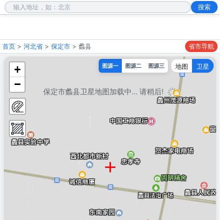
首页
>
河北省
>
保定市
> 蠡县
省市导航
地图
卫星
图源一
图源二
图源三
+
−
保定市蠡县卫星地图加载中... 请稍后!