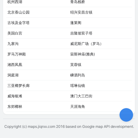
杭州西湖
青岛栈桥
北京香山公园
绍兴安昌古镇
古埃及金字塔
蓬莱阁
美国白宫
吉隆坡双子塔
九寨沟
威尼斯广场（罗马）
罗马万神殿
宙斯神庙(雅典)
湘西凤凰
芙蓉镇
洞庭湖
嵊泗列岛
三亚椰梦长廊
瑶琳仙镜
威海银滩
澳门大三巴街
东郊椰林
天涯海角
Copyright (c) maps.jiqrxx.com 2016
based on Google map API development.